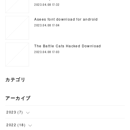
2023.04.08 17:32
Asees font download for android
2023.04.08 17:04
The Battle Cats Hacked Download
2023.04.08 17:03
カテゴリ
アーカイブ
2023
(
7
)
(
5
)
2022
(
18
)