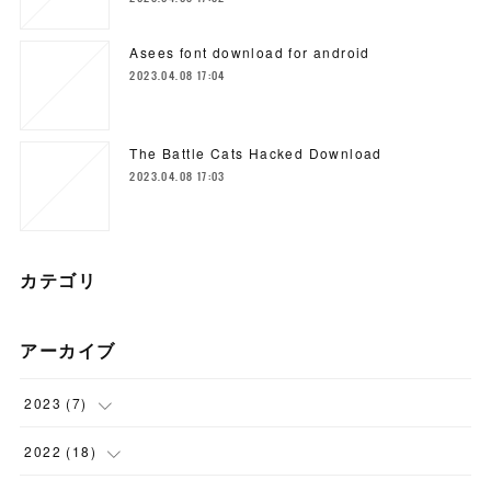
Asees font download for android
2023.04.08 17:04
The Battle Cats Hacked Download
2023.04.08 17:03
カテゴリ
アーカイブ
2023
(
7
)
(
5
)
2022
(
18
)